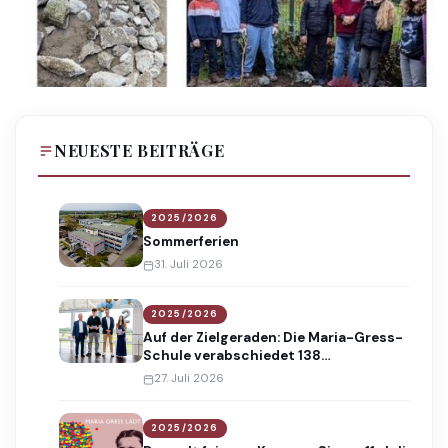
NEUESTE BEITRÄGE
2025/2026
Sommerferien
31. Juli 2026
2025/2026
Auf der Zielgeraden: Die Maria-Gress-
Schule verabschiedet 138
Absolventinnen und Absolventen
27. Juli 2026
2025/2026