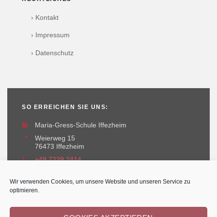
› Kontakt
› Impressum
› Datenschutz
SO ERREICHEN SIE UNS:
🏫
Maria-Gress-Schule Iffezheim
📍
Weierweg 15
76473 Iffezheim
📞
+49 7229 2414
✉️
maria-gress-schule@iffezheim.de
Wir verwenden Cookies, um unsere Website und unseren Service zu
optimieren.