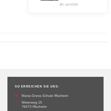
1. Juli 2026
SO ERREICHEN SIE UNS:
🏫
Maria-Gress-Schule Iffezheim
📍
Weierweg 15
76473 Iffezheim