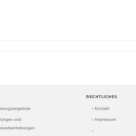
RECHTLICHES
ratungsangebote
› Kontakt
üfungen und
› Impressum
standserhebungen
›