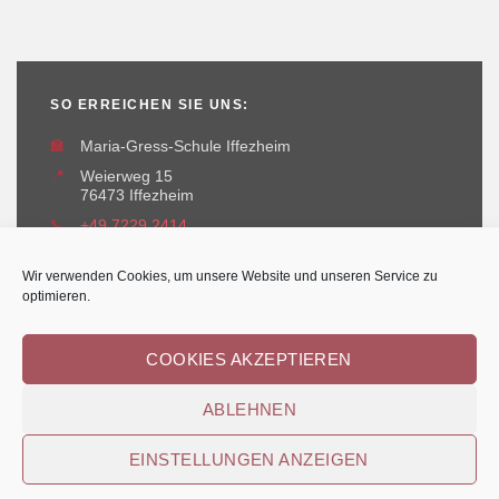
SO ERREICHEN SIE UNS:
🏫
Maria-Gress-Schule Iffezheim
📍
Weierweg 15
76473 Iffezheim
📞
+49 7229 2414
✉️
maria-gress-schule@iffezheim.de
Wir verwenden Cookies, um unsere Website und unseren Service zu
optimieren.
COOKIES AKZEPTIEREN
ABLEHNEN
Erstellt und betreut durch
Kant-IT Solutions
© Maria-Gress-Schule Iffezheim
EINSTELLUNGEN ANZEIGEN