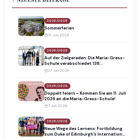
2025/2026
Sommerferien
31. Juli 2026
2025/2026
Auf der Zielgeraden: Die Maria-Gress-
Schule verabschiedet 138
Absolventinnen und Absolventen
27. Juli 2026
2025/2026
Doppelt feiern – Kommen Sie am 11. Juli
2026 an die Maria-Gress-Schule!
7. Juli 2026
2025/2026
Neue Wege des Lernens: Fortbildung
zum Duke of Edinburgh’s International