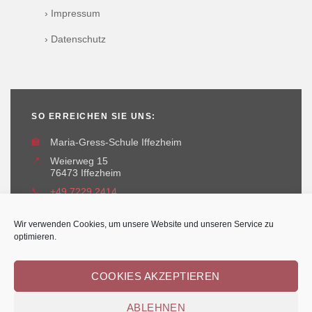
› Impressum
› Datenschutz
SO ERREICHEN SIE UNS:
🏫
Maria-Gress-Schule Iffezheim
📍
Weierweg 15
76473 Iffezheim
📞
+49 7229 2414
✉️
maria-gress-schule@iffezheim.de
Wir verwenden Cookies, um unsere Website und unseren Service zu
optimieren.
COOKIES AKZEPTIEREN
ABLEHNEN