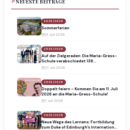
NEUESTE BEITRÄGE
2025/2026
Sommerferien
31. Juli 2026
2025/2026
Auf der Zielgeraden: Die Maria-Gress-
Schule verabschiedet 138
Absolventinnen und Absolventen
27. Juli 2026
2025/2026
Doppelt feiern – Kommen Sie am 11. Juli
2026 an die Maria-Gress-Schule!
7. Juli 2026
2025/2026
Neue Wege des Lernens: Fortbildung
zum Duke of Edinburgh’s International