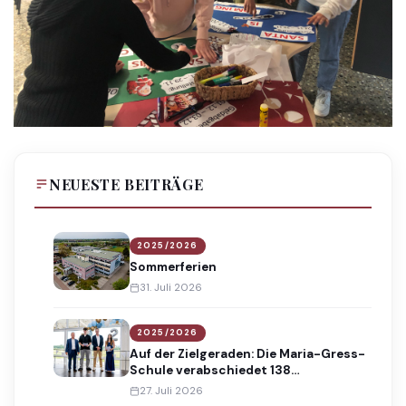
NEUESTE BEITRÄGE
2025/2026
Sommerferien
31. Juli 2026
2025/2026
Auf der Zielgeraden: Die Maria-Gress-
Schule verabschiedet 138
Absolventinnen und Absolventen
27. Juli 2026