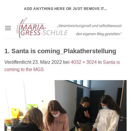
Zum
ADD ANYTHING HERE OR JUST REMOVE IT...
Inhalt
springen
1. Santa is coming_Plakatherstellung
Veröffentlicht
23. März 2022
bei
4032 × 3024
in
Santa is
coming to the MGS