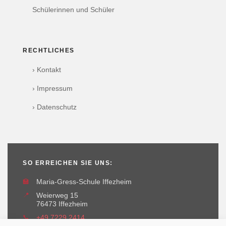
Schülerinnen und Schüler
RECHTLICHES
› Kontakt
› Impressum
› Datenschutz
SO ERREICHEN SIE UNS:
🏫
Maria-Gress-Schule Iffezheim
📍
Weierweg 15
76473 Iffezheim
📞
+49 7229 2414