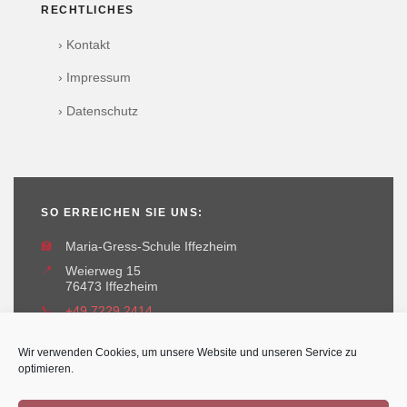
RECHTLICHES
› Kontakt
› Impressum
› Datenschutz
SO ERREICHEN SIE UNS:
🏫
Maria-Gress-Schule Iffezheim
📍
Weierweg 15
76473 Iffezheim
📞
+49 7229 2414
✉️
maria-gress-schule@iffezheim.de
Wir verwenden Cookies, um unsere Website und unseren Service zu
optimieren.