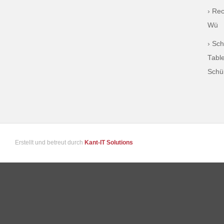
› Re
Wü
› Sch
Table
Schü
Erstellt und betreut durch
Kant-IT Solutions