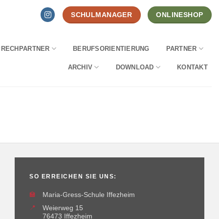
SCHULMANAGER
ONLINESHOP
PRECHPARTNER
BERUFSORIENTIERUNG
PARTNER
ARCHIV
DOWNLOAD
KONTAKT
SO ERREICHEN SIE UNS:
🏫
Maria-Gress-Schule Iffezheim
📍
Weierweg 15
76473 Iffezheim