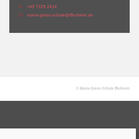
📞
+49 7229 2414
✉️
maria-gress-schule@iffezheim.de
© Maria-Gress-Schule Iffezheim