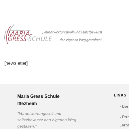
Zum
Inhalt
springen
[newsletter]
LINKS
Maria Gress Schule
Iffezheim
› Be
"Verantwortungsvoll und
› Pr
selbstbewusst den eigenen Weg
Lern
gestalten."