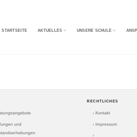
STARTSEITE
AKTUELLES
UNSERE SCHULE
ANS
RECHTLICHES
ratungsangebote
› Kontakt
üfungen und
› Impressum
standserhebungen
›