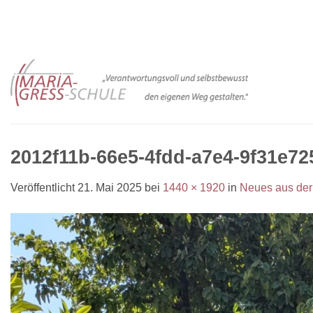
Zum
Inhalt
springen
2012f11b-66e5-4fdd-a7e4-9f31e72
Veröffentlicht
21. Mai 2025
bei
1440 × 1920
in
Neues aus der