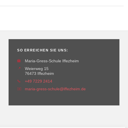
SO ERREICHEN SIE UNS:
🏫
Maria-Gress-Schule Iffezheim
📍
Weierweg 15
76473 Iffezheim
📞
+49 7229 2414
✉️
maria-gress-schule@iffezheim.de