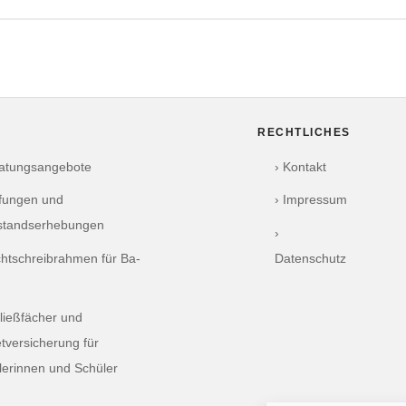
RECHTLICHES
ratungsangebote
› Kontakt
üfungen und
› Impressum
standserhebungen
›
chtschreibrahmen für Ba-
Datenschutz
ließfächer und
tversicherung für
lerinnen und Schüler