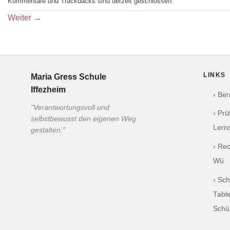
Kommentare und Trackbacks sind derzeit geschlossen.
Weiter
→
LINKS
Maria Gress Schule
Iffezheim
› Be
"Verantwortungsvoll und
› Pr
selbstbewusst den eigenen Weg
Lern
gestalten."
› Re
Wü
› Sch
Table
Schü