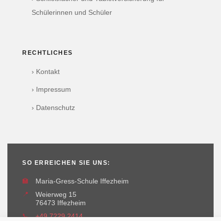
Schülerinnen und Schüler
RECHTLICHES
› Kontakt
› Impressum
› Datenschutz
SO ERREICHEN SIE UNS:
🏫
Maria-Gress-Schule Iffezheim
📍
Weierweg 15
76473 Iffezheim
📞
+49 7229 2414