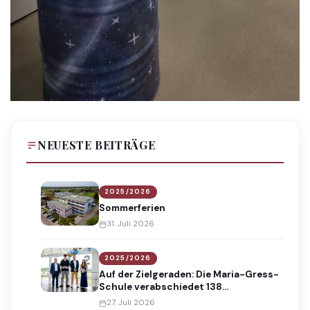
NEUESTE BEITRÄGE
2025/2026
Sommerferien
31. Juli 2026
2025/2026
Auf der Zielgeraden: Die Maria-Gress-
Schule verabschiedet 138
Absolventinnen und Absolventen
27. Juli 2026