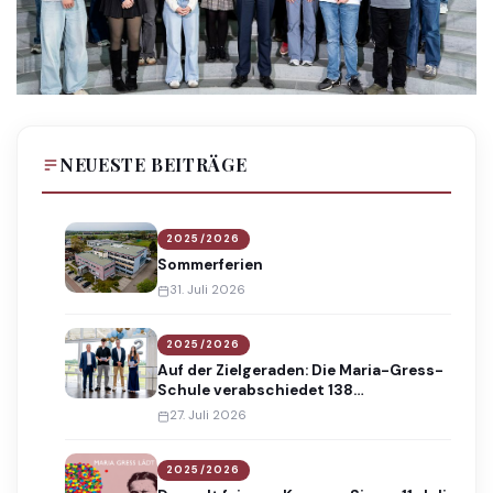
NEUESTE BEITRÄGE
2025/2026
Sommerferien
31. Juli 2026
2025/2026
Auf der Zielgeraden: Die Maria-Gress-
Schule verabschiedet 138
Absolventinnen und Absolventen
27. Juli 2026
2025/2026