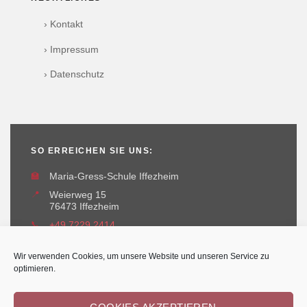
› Kontakt
› Impressum
› Datenschutz
SO ERREICHEN SIE UNS:
🏫
Maria-Gress-Schule Iffezheim
📍
Weierweg 15
76473 Iffezheim
📞
+49 7229 2414
✉️
maria-gress-schule@iffezheim.de
Wir verwenden Cookies, um unsere Website und unseren Service zu
optimieren.