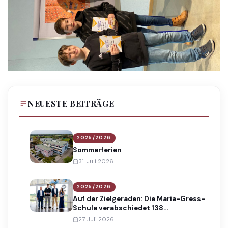
NEUESTE BEITRÄGE
2025/2026
Sommerferien
31. Juli 2026
2025/2026
Auf der Zielgeraden: Die Maria-Gress-
Schule verabschiedet 138
Absolventinnen und Absolventen
27. Juli 2026