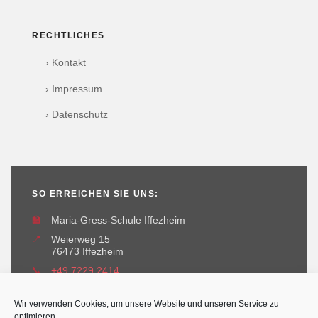
RECHTLICHES
› Kontakt
› Impressum
› Datenschutz
SO ERREICHEN SIE UNS:
🏫
Maria-Gress-Schule Iffezheim
📍
Weierweg 15
76473 Iffezheim
📞
+49 7229 2414
✉️
maria-gress-schule@iffezheim.de
Wir verwenden Cookies, um unsere Website und unseren Service zu
optimieren.