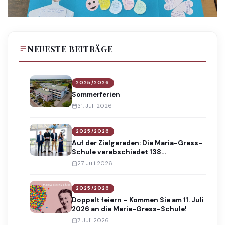
NEUESTE BEITRÄGE
2025/2026
Sommerferien
31. Juli 2026
2025/2026
Auf der Zielgeraden: Die Maria-Gress-
Schule verabschiedet 138
Absolventinnen und Absolventen
27. Juli 2026
2025/2026
Doppelt feiern – Kommen Sie am 11. Juli
2026 an die Maria-Gress-Schule!
7. Juli 2026