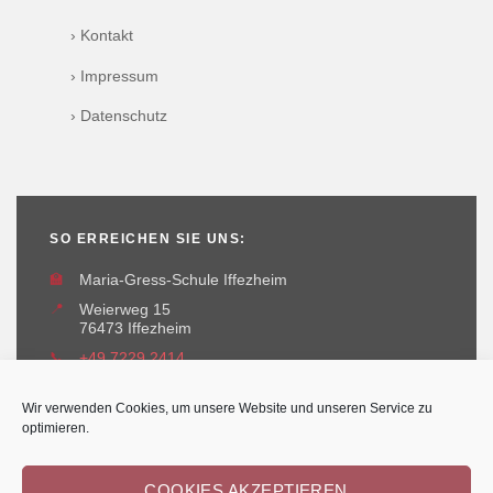
› Kontakt
› Impressum
› Datenschutz
SO ERREICHEN SIE UNS:
🏫
Maria-Gress-Schule Iffezheim
📍
Weierweg 15
76473 Iffezheim
📞
+49 7229 2414
✉️
maria-gress-schule@iffezheim.de
Wir verwenden Cookies, um unsere Website und unseren Service zu
optimieren.
COOKIES AKZEPTIEREN