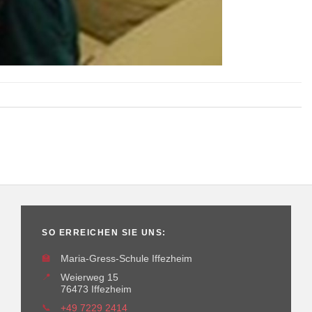
SO ERREICHEN SIE UNS:
🏫
Maria-Gress-Schule Iffezheim
📍
Weierweg 15
76473 Iffezheim
📞
+49 7229 2414