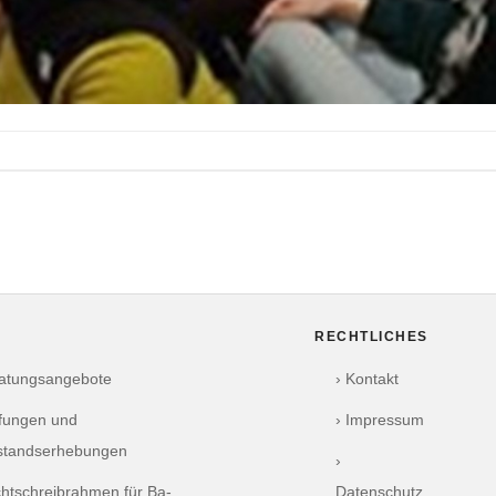
RECHTLICHES
ratungsangebote
› Kontakt
üfungen und
› Impressum
standserhebungen
›
chtschreibrahmen für Ba-
Datenschutz