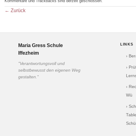
Kommentare und Trackbacks sind derzeit geschlossen.
←
Zurück
LINKS
Maria Gress Schule
Iffezheim
› Be
"Verantwortungsvoll und
› Pr
selbstbewusst den eigenen Weg
Lern
gestalten."
› Re
Wü
› Sch
Table
Schü