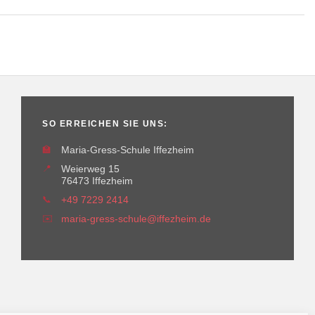
SO ERREICHEN SIE UNS:
🏫
Maria-Gress-Schule Iffezheim
📍
Weierweg 15
76473 Iffezheim
📞
+49 7229 2414
✉️
maria-gress-schule@iffezheim.de