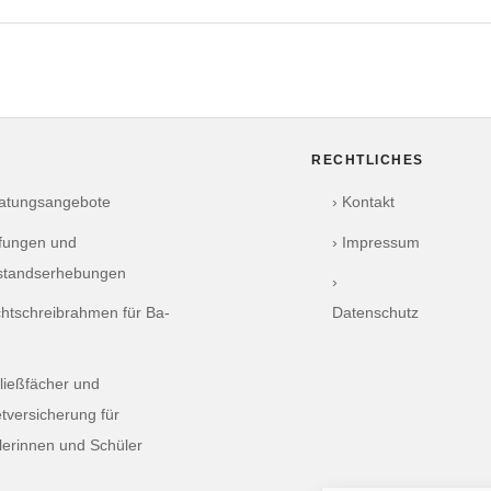
RECHTLICHES
ratungsangebote
› Kontakt
üfungen und
› Impressum
standserhebungen
›
chtschreibrahmen für Ba-
Datenschutz
ließfächer und
tversicherung für
lerinnen und Schüler