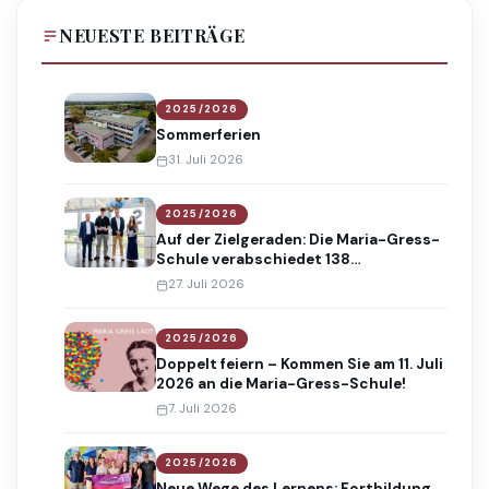
NEUESTE BEITRÄGE
2025/2026
Sommerferien
31. Juli 2026
2025/2026
Auf der Zielgeraden: Die Maria-Gress-
Schule verabschiedet 138
Absolventinnen und Absolventen
27. Juli 2026
2025/2026
Doppelt feiern – Kommen Sie am 11. Juli
2026 an die Maria-Gress-Schule!
7. Juli 2026
2025/2026
Neue Wege des Lernens: Fortbildung