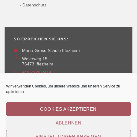
› Datenschutz
SO ERREICHEN SIE UNS:
🏫
Maria-Gress-Schule Iffezheim
📍
Weierweg 15
76473 Iffezheim
📞
+49 7229 2414
✉️
maria-gress-schule@iffezheim.de
Wir verwenden Cookies, um unsere Website und unseren Service zu
optimieren.
COOKIES AKZEPTIEREN
ABLEHNEN
Erstellt und betreut durch
Kant-IT Solutions
© Maria-Gress-Schule Iffezheim
EINSTELLUNGEN ANZEIGEN