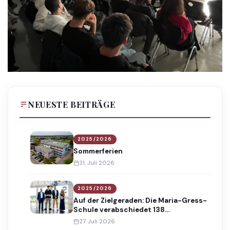
NEUESTE BEITRÄGE
2025/2026
Sommerferien
31. Juli 2026
2025/2026
Auf der Zielgeraden: Die Maria-Gress-
Schule verabschiedet 138
Absolventinnen und Absolventen
27. Juli 2026