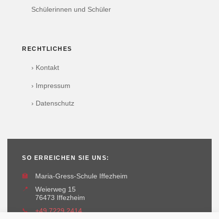
Schülerinnen und Schüler
RECHTLICHES
› Kontakt
› Impressum
› Datenschutz
SO ERREICHEN SIE UNS:
🏫
Maria-Gress-Schule Iffezheim
📍
Weierweg 15
76473 Iffezheim
📞
+49 7229 2414