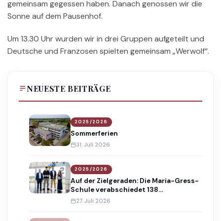
gemeinsam gegessen haben. Danach genossen wir die
Sonne auf dem Pausenhof.
Um 13.30 Uhr wurden wir in drei Gruppen aufgeteilt und
Deutsche und Franzosen spielten gemeinsam „Werwolf“.
NEUESTE BEITRÄGE
2025/2026
Sommerferien
31. Juli 2026
2025/2026
Auf der Zielgeraden: Die Maria-Gress-
Schule verabschiedet 138
Absolventinnen und Absolventen
27. Juli 2026