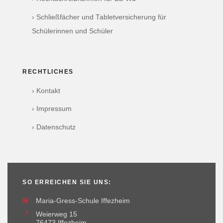
› Schließfächer und Tabletversicherung für
Schülerinnen und Schüler
RECHTLICHES
› Kontakt
› Impressum
› Datenschutz
SO ERREICHEN SIE UNS:
🏫
Maria-Gress-Schule Iffezheim
📍
Weierweg 15
76473 Iffezheim