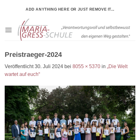
Zum
ADD ANYTHING HERE OR JUST REMOVE IT...
Inhalt
springen
Preistraeger-2024
Veröffentlicht
30. Juli 2024
bei
8055 × 5370
in
„Die Welt
wartet auf euch“