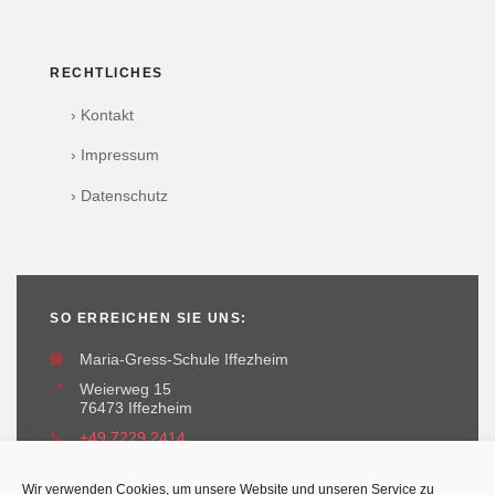
RECHTLICHES
› Kontakt
› Impressum
› Datenschutz
SO ERREICHEN SIE UNS:
🏫
Maria-Gress-Schule Iffezheim
📍
Weierweg 15
76473 Iffezheim
📞
+49 7229 2414
✉️
maria-gress-schule@iffezheim.de
Wir verwenden Cookies, um unsere Website und unseren Service zu