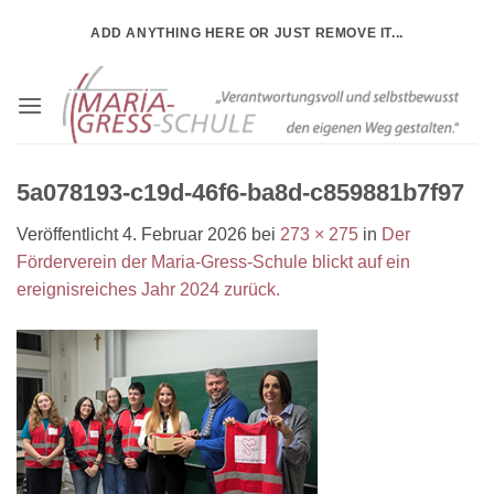
Zum
ADD ANYTHING HERE OR JUST REMOVE IT...
Inhalt
springen
5a078193-c19d-46f6-ba8d-c859881b7f97
Veröffentlicht
4. Februar 2026
bei
273 × 275
in
Der
Förderverein der Maria-Gress-Schule blickt auf ein
ereignisreiches Jahr 2024 zurück.