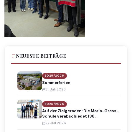
NEUESTE BEITRÄGE
2025/2026
Sommerferien
31. Juli 2026
2025/2026
Auf der Zielgeraden: Die Maria-Gress-
Schule verabschiedet 138
Absolventinnen und Absolventen
27. Juli 2026