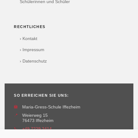
Schülerinnen und Schüler
RECHTLICHES
› Kontakt
› Impressum
› Datenschutz
SO ERREICHEN SIE UNS:
🏫
Maria-Gress-Schule Iffezheim
📍
Weierweg 15
76473 Iffezheim
📞
+49 7229 2414
✉️
maria-gress-schule@iffezheim.de