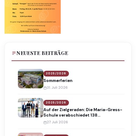
NEUESTE BEITRÄGE
2025/2026
Sommerferien
31. Juli 2026
2025/2026
Auf der Zielgeraden: Die Maria-Gress-
Schule verabschiedet 138
Absolventinnen und Absolventen
27. Juli 2026