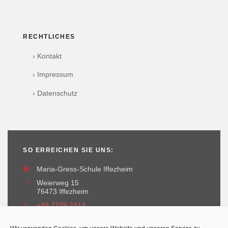
RECHTLICHES
› Kontakt
› Impressum
› Datenschutz
SO ERREICHEN SIE UNS:
🏫
Maria-Gress-Schule Iffezheim
📍
Weierweg 15
76473 Iffezheim
📞
+49 7229 2414
✉️
maria-gress-schule@iffezheim.de