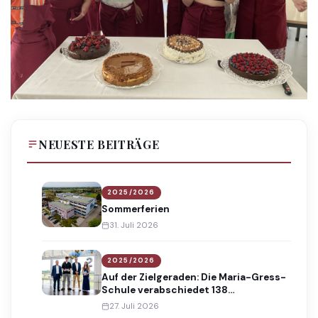
NEUESTE BEITRÄGE
2025/2026
Sommerferien
31. Juli 2026
2025/2026
Auf der Zielgeraden: Die Maria-Gress-
Schule verabschiedet 138
Absolventinnen und Absolventen
27. Juli 2026