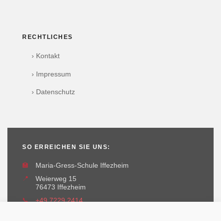
RECHTLICHES
› Kontakt
› Impressum
› Datenschutz
SO ERREICHEN SIE UNS:
🏫
Maria-Gress-Schule Iffezheim
📍
Weierweg 15
76473 Iffezheim
📞
+49 7229 2414
✉️
maria-gress-schule@iffezheim.de