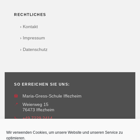
RECHTLICHES
› Kontakt
› Impressum
› Datenschutz
SO ERREICHEN SIE UNS:
🏫
Maria-Gress-Schule Iffezheim
📍
Weierweg 15
76473 Iffezheim
📞
+49 7229 2414
✉️
maria-gress-schule@iffezheim.de
Wir verwenden Cookies, um unsere Website und unseren Service zu
optimieren.