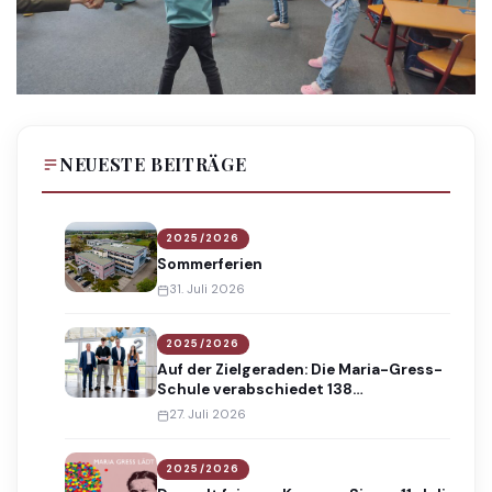
NEUESTE BEITRÄGE
2025/2026
Sommerferien
31. Juli 2026
2025/2026
Auf der Zielgeraden: Die Maria-Gress-
Schule verabschiedet 138
Absolventinnen und Absolventen
27. Juli 2026
2025/2026