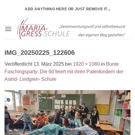
Zum
ADD ANYTHING HERE OR JUST REMOVE IT...
Inhalt
springen
IMG_20250225_122606
Veröffentlicht
13. März 2025
bei
1920 × 1080
in
Bunte
Faschingsparty: Die 6d feiert mit ihren Patenkindern der
Astrid- Lindgren- Schule