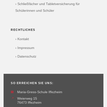
› Schließfächer und Tabletversicherung für
Schülerinnen und Schüler
RECHTLICHES
› Kontakt
› Impressum
› Datenschutz
SO ERREICHEN SIE UNS:
🏫
Maria-Gress-Schule Iffezheim
📍
Weierweg 15
76473 Iffezheim