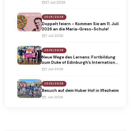
Absolventinnen und Absolventen
27. Juli 2026
2025/2026
Doppelt feiern – Kommen Sie am 11. Juli
2026 an die Maria-Gress-Schule!
7. Juli 2026
2025/2026
Neue Wege des Lernens: Fortbildung
zum Duke of Edinburgh’s International
Award
7. Juli 2026
2025/2026
Besuch auf dem Huber Hof in Iffezheim
1. Juli 2026