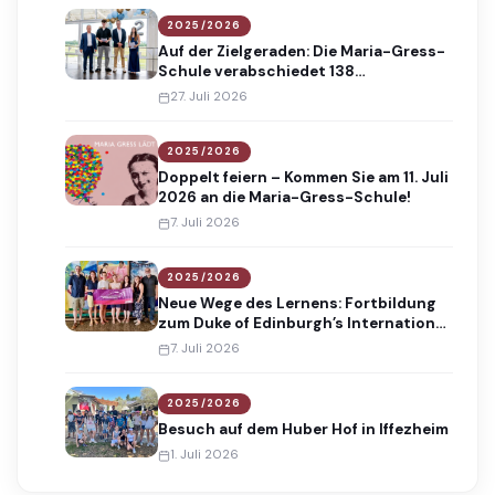
2025/2026
Auf der Zielgeraden: Die Maria-Gress-
Schule verabschiedet 138
Absolventinnen und Absolventen
27. Juli 2026
2025/2026
Doppelt feiern – Kommen Sie am 11. Juli
2026 an die Maria-Gress-Schule!
7. Juli 2026
2025/2026
Neue Wege des Lernens: Fortbildung
zum Duke of Edinburgh’s International
Award
7. Juli 2026
2025/2026
Besuch auf dem Huber Hof in Iffezheim
1. Juli 2026