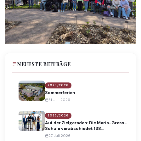
NEUESTE BEITRÄGE
2025/2026
Sommerferien
31. Juli 2026
2025/2026
Auf der Zielgeraden: Die Maria-Gress-
Schule verabschiedet 138
Absolventinnen und Absolventen
27. Juli 2026