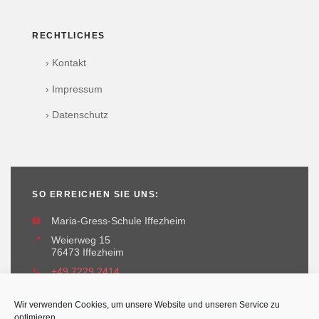
RECHTLICHES
› Kontakt
› Impressum
› Datenschutz
SO ERREICHEN SIE UNS:
🏫
Maria-Gress-Schule Iffezheim
📍
Weierweg 15
76473 Iffezheim
📞
+49 7229 2414
✉️
maria-gress-schule@iffezheim.de
Wir verwenden Cookies, um unsere Website und unseren Service zu
optimieren.