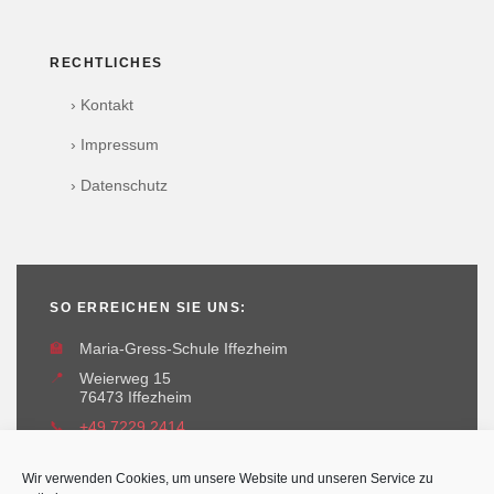
RECHTLICHES
› Kontakt
› Impressum
› Datenschutz
SO ERREICHEN SIE UNS:
🏫
Maria-Gress-Schule Iffezheim
📍
Weierweg 15
76473 Iffezheim
📞
+49 7229 2414
✉️
maria-gress-schule@iffezheim.de
Wir verwenden Cookies, um unsere Website und unseren Service zu