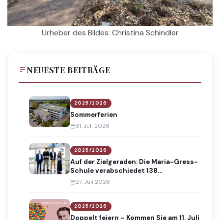
Urheber des Bildes: Christina Schindler
NEUESTE BEITRÄGE
2025/2026
Sommerferien
31. Juli 2026
2025/2026
Auf der Zielgeraden: Die Maria-Gress-
Schule verabschiedet 138
Absolventinnen und Absolventen
27. Juli 2026
2025/2026
Doppelt feiern – Kommen Sie am 11. Juli