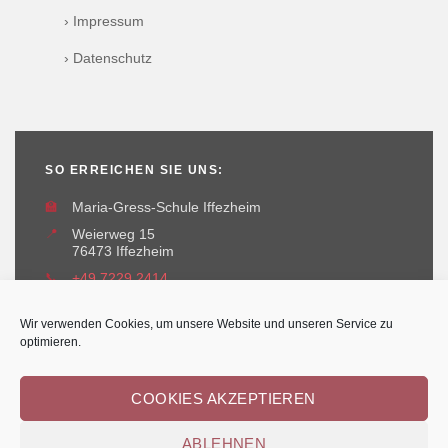
› Impressum
› Datenschutz
SO ERREICHEN SIE UNS:
🏫
Maria-Gress-Schule Iffezheim
📍
Weierweg 15
76473 Iffezheim
📞
+49 7229 2414
✉️
maria-gress-schule@iffezheim.de
Wir verwenden Cookies, um unsere Website und unseren Service zu
optimieren.
COOKIES AKZEPTIEREN
ABLEHNEN