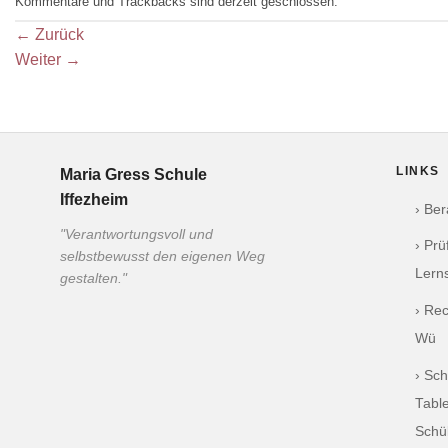
Kommentare und Trackbacks sind derzeit geschlossen.
←
Zurück
Weiter
→
LINKS
Maria Gress Schule
Iffezheim
› Be
"Verantwortungsvoll und
› Pr
selbstbewusst den eigenen Weg
Lern
gestalten."
› Re
Wü
› Sch
Table
Schü