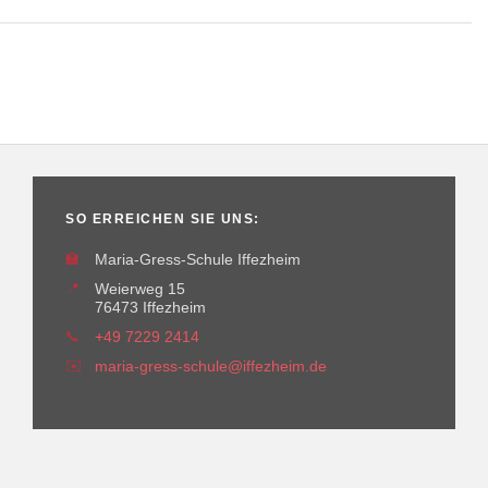
SO ERREICHEN SIE UNS:
🏫
Maria-Gress-Schule Iffezheim
📍
Weierweg 15
76473 Iffezheim
📞
+49 7229 2414
✉️
maria-gress-schule@iffezheim.de