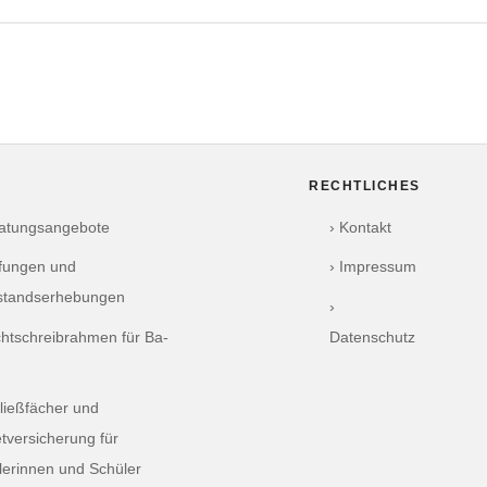
RECHTLICHES
ratungsangebote
› Kontakt
üfungen und
› Impressum
standserhebungen
›
chtschreibrahmen für Ba-
Datenschutz
ließfächer und
tversicherung für
lerinnen und Schüler