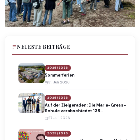
NEUESTE BEITRÄGE
2025/2026
Sommerferien
31. Juli 2026
2025/2026
Auf der Zielgeraden: Die Maria-Gress-
Schule verabschiedet 138
Absolventinnen und Absolventen
27. Juli 2026
2025/2026