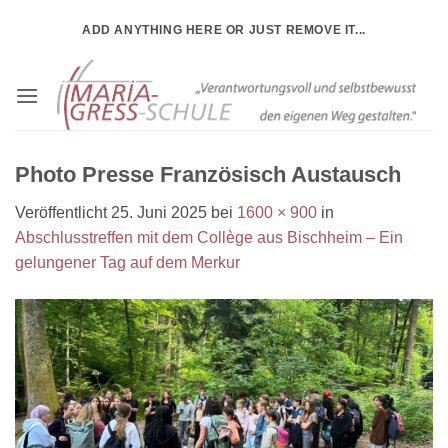
Zum
ADD ANYTHING HERE OR JUST REMOVE IT...
Inhalt
springen
Photo Presse Französisch Austausch
Veröffentlicht
25. Juni 2025
bei
1600 × 900
in
Abschlusstreffen mit dem Collège aus Bischheim – Ein
gelungener Tag auf dem Merkur