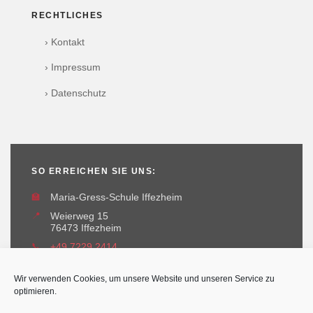
RECHTLICHES
› Kontakt
› Impressum
› Datenschutz
SO ERREICHEN SIE UNS:
🏫
Maria-Gress-Schule Iffezheim
📍
Weierweg 15
76473 Iffezheim
📞
+49 7229 2414
✉️
maria-gress-schule@iffezheim.de
Wir verwenden Cookies, um unsere Website und unseren Service zu
optimieren.