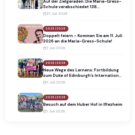
Auf der Zielgeraden: Die Maria-Gress-
Schule verabschiedet 138
Absolventinnen und Absolventen
27. Juli 2026
2025/2026
Doppelt feiern – Kommen Sie am 11. Juli
2026 an die Maria-Gress-Schule!
7. Juli 2026
2025/2026
Neue Wege des Lernens: Fortbildung
zum Duke of Edinburgh’s International
Award
7. Juli 2026
2025/2026
Besuch auf dem Huber Hof in Iffezheim
1. Juli 2026