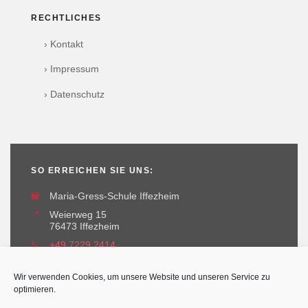
RECHTLICHES
› Kontakt
› Impressum
› Datenschutz
SO ERREICHEN SIE UNS:
🏫
Maria-Gress-Schule Iffezheim
📍
Weierweg 15
76473 Iffezheim
📞
+49 7229 2414
✉️
maria-gress-schule@iffezheim.de
Wir verwenden Cookies, um unsere Website und unseren Service zu
optimieren.