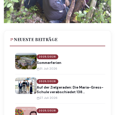
NEUESTE BEITRÄGE
2025/2026
Sommerferien
31. Juli 2026
2025/2026
Auf der Zielgeraden: Die Maria-Gress-
Schule verabschiedet 138
Absolventinnen und Absolventen
27. Juli 2026
2025/2026