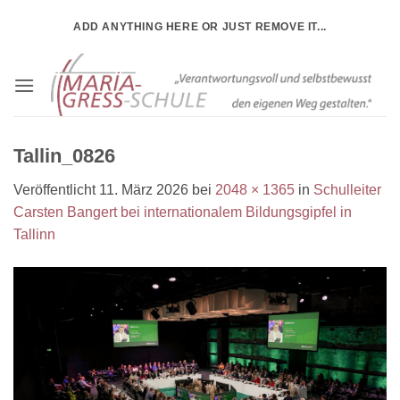
Zum
ADD ANYTHING HERE OR JUST REMOVE IT...
Inhalt
springen
Tallin_0826
Veröffentlicht
11. März 2026
bei
2048 × 1365
in
Schulleiter
Carsten Bangert bei internationalem Bildungsgipfel in
Tallinn