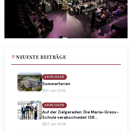
NEUESTE BEITRÄGE
2025/2026
Sommerferien
31. Juli 2026
2025/2026
Auf der Zielgeraden: Die Maria-Gress-
Schule verabschiedet 138
Absolventinnen und Absolventen
27. Juli 2026