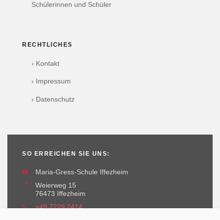
Schülerinnen und Schüler
RECHTLICHES
› Kontakt
› Impressum
› Datenschutz
SO ERREICHEN SIE UNS:
🏫
Maria-Gress-Schule Iffezheim
📍
Weierweg 15
76473 Iffezheim
📞
+49 7229 2414
✉️