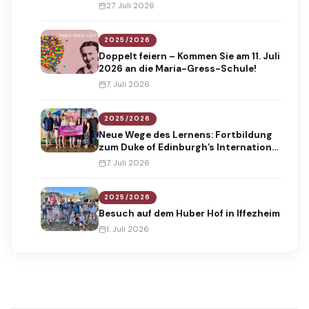
Absolventinnen und Absolventen
27. Juli 2026
2025/2026
Doppelt feiern – Kommen Sie am 11. Juli
2026 an die Maria-Gress-Schule!
7. Juli 2026
2025/2026
Neue Wege des Lernens: Fortbildung
zum Duke of Edinburgh’s International
Award
7. Juli 2026
2025/2026
Besuch auf dem Huber Hof in Iffezheim
1. Juli 2026