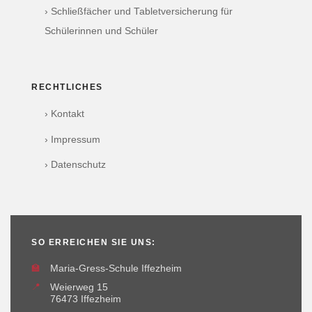
› Schließfächer und Tabletversicherung für
Schülerinnen und Schüler
RECHTLICHES
› Kontakt
› Impressum
› Datenschutz
SO ERREICHEN SIE UNS:
🏫
Maria-Gress-Schule Iffezheim
📍
Weierweg 15
76473 Iffezheim