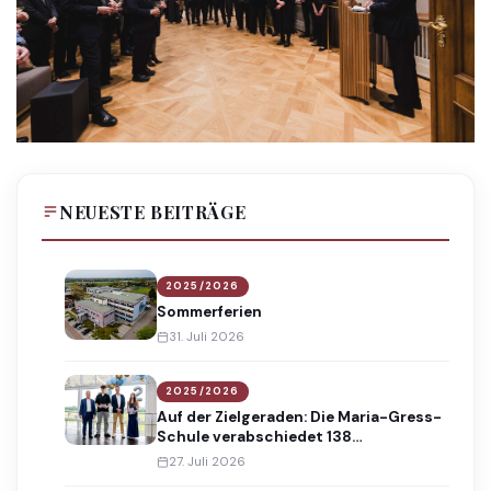
NEUESTE BEITRÄGE
2025/2026
Sommerferien
31. Juli 2026
2025/2026
Auf der Zielgeraden: Die Maria-Gress-
Schule verabschiedet 138
Absolventinnen und Absolventen
27. Juli 2026