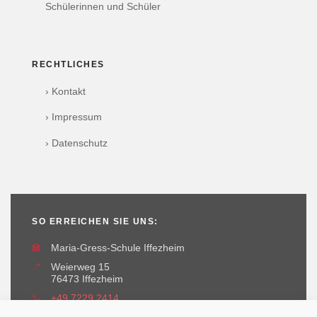
Schülerinnen und Schüler
RECHTLICHES
› Kontakt
› Impressum
› Datenschutz
SO ERREICHEN SIE UNS:
🏫
Maria-Gress-Schule Iffezheim
📍
Weierweg 15
76473 Iffezheim
📞
+49 7229 2414
✉️