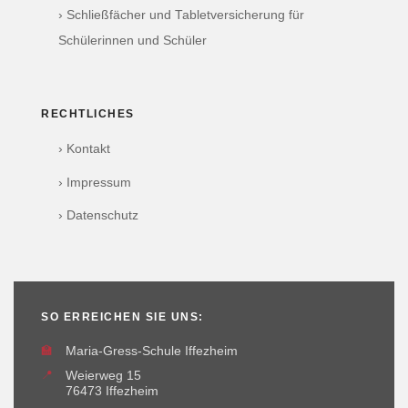
› Schließfächer und Tabletversicherung für
Schülerinnen und Schüler
RECHTLICHES
› Kontakt
› Impressum
› Datenschutz
SO ERREICHEN SIE UNS:
🏫
Maria-Gress-Schule Iffezheim
📍
Weierweg 15
76473 Iffezheim