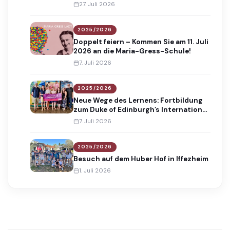
Absolventinnen und Absolventen
27. Juli 2026
2025/2026
Doppelt feiern – Kommen Sie am 11. Juli
2026 an die Maria-Gress-Schule!
7. Juli 2026
2025/2026
Neue Wege des Lernens: Fortbildung
zum Duke of Edinburgh’s International
Award
7. Juli 2026
2025/2026
Besuch auf dem Huber Hof in Iffezheim
1. Juli 2026