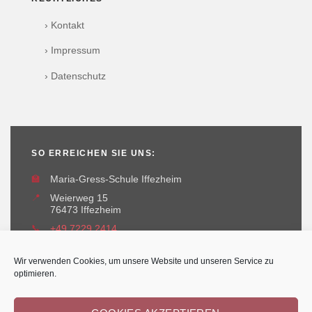
› Kontakt
› Impressum
› Datenschutz
SO ERREICHEN SIE UNS:
🏫
Maria-Gress-Schule Iffezheim
📍
Weierweg 15
76473 Iffezheim
📞
+49 7229 2414
✉️
maria-gress-schule@iffezheim.de
Wir verwenden Cookies, um unsere Website und unseren Service zu
optimieren.