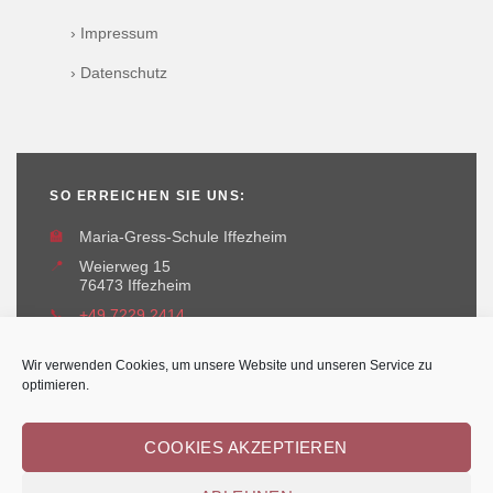
› Impressum
› Datenschutz
SO ERREICHEN SIE UNS:
🏫
Maria-Gress-Schule Iffezheim
📍
Weierweg 15
76473 Iffezheim
📞
+49 7229 2414
✉️
maria-gress-schule@iffezheim.de
Wir verwenden Cookies, um unsere Website und unseren Service zu
optimieren.
COOKIES AKZEPTIEREN