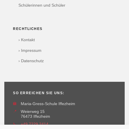
Schülerinnen und Schüler
RECHTLICHES
› Kontakt
› Impressum
› Datenschutz
SO ERREICHEN SIE UNS:
🏫
Maria-Gress-Schule Iffezheim
📍
Weierweg 15
76473 Iffezheim
📞
+49 7229 2414