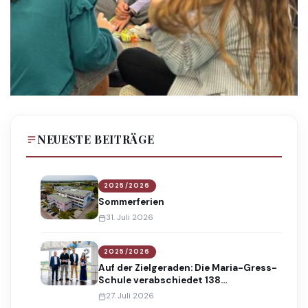
NEUESTE BEITRÄGE
2025/2026
Sommerferien
31. Juli 2026
2025/2026
Auf der Zielgeraden: Die Maria-Gress-
Schule verabschiedet 138
Absolventinnen und Absolventen
27. Juli 2026